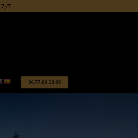
 7j/7
06.77.89.28.09