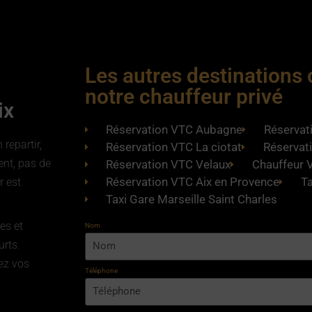
Les autres destinations
notre chauffeur privé
ix
Réservation VTC Aubagne
Réservat
repartir,
Réservation VTC La ciotat
Réservat
ent, pas de
Réservation VTC Velaux
Chauffeur 
Réservation VTC Aix en Provence
Ta
r est
Taxi Gare Marseille Saint Charles
es et
Nom
urts.
ez vos
Téléphone