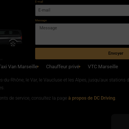
E-mail
Message
Envoyer
van
Taxi Van Marseille
Chauffeur privé
VTC Marseille
du-Rhône, le Var, le Vaucluse et les Alpes, jusqu’aux stations 
es.
ents de service, consultez la page
à propos de DC Driving
.