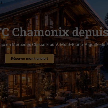
TC Chamonix depuis
x en Mercedes Classe E ou V. Mont-Blanc, Aiguille du M
Réserver mon transfert