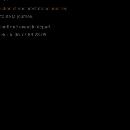
sition
et nos prestations
pour les
oute la journée.
 confirmé avant le départ
.
elez le
06.77.89.28.09
.