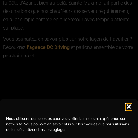
la Côte d’Azur et bien au-delà. Sainte-Maxime fait partie des
destinations que nos chauffeurs desservent régulièrement,
en aller simple comme en aller-retour avec temps d’attente
sur place.
Vous souhaitez en savoir plus sur notre façon de travailler ?
Découvrez
l’agence DC Driving
et parlons ensemble de votre
prochain trajet.
© DC DRIVING
C.G.V
Nous utilisons des cookies pour vous offrir la meilleure expérience sur
Politique de confidentialité
notre site. Vous pouvez en savoir plus sur les cookies que nous utilisons
ou les désactiver dans les réglages.
Mentions légales